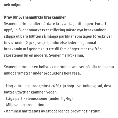
och miljön.
Krav för Svanenmärkta braskaminer
Svanenmärket ställer hårdare krav än lagstiftningen. För att
uppfylla Svanenmärkets certifiering måste nya braskaminer
släppa ut bara hälften så många partiklar som lagen föreskriver
(d.v.s. under 2 g/kg ved). I jämförelse leder en gammal
braskamin ut i genomsnitt tre till fem gånger mer rök från
skorstenen än en modern, Svanenmärkt kamin.
Svanenmärket är en holistisk märkning som ser på alla relevanta
miljöparametrar under produktens hela resa.
- Hög verkningsgrad (minst 76 %): ju högre verkningsgrad, desto
bättre utnyttjar kaminen veden
- Låga partikelemissioner (under 2 g/kg)
- Miljövänlig produktion
- Kaminen har testats av ett oberoende provningsinstitut