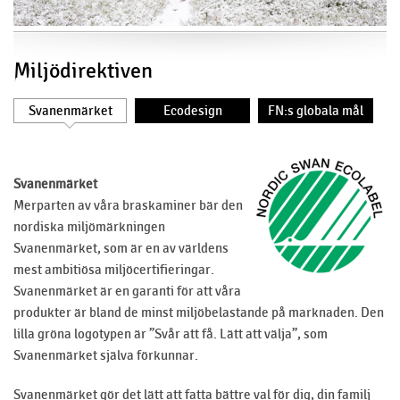
Miljödirektiven
Svanenmärket
Ecodesign
FN:s globala mål
Svanenmärket
Merparten av våra braskaminer bär den
nordiska miljömärkningen
Svanenmärket, som är en av världens
mest ambitiösa miljöcertifieringar.
Svanenmärket är en garanti för att våra
produkter är bland de minst miljöbelastande på marknaden. Den
lilla gröna logotypen är ”Svår att få. Lätt att välja”, som
Svanenmärket själva förkunnar.
Svanenmärket gör det lätt att fatta bättre val för dig, din familj