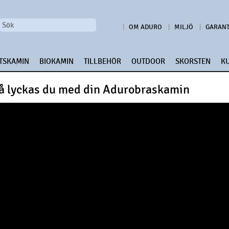
OM ADURO
MILJÖ
GARANT
TSKAMIN
BIOKAMIN
TILLBEHÖR
OUTDOOR
SKORSTEN
K
å lyckas du med din Adurobraskamin