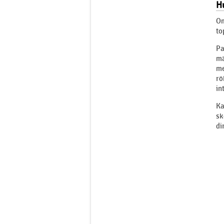
Hu
Om
to
Pa
mä
me
rö
in
Ka
sk
di