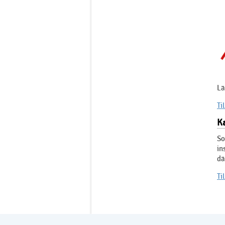
Lä
Ti
Ka
So
in
dä
Ti