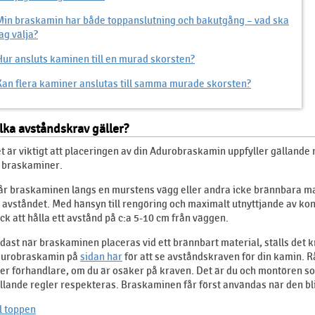
Min braskamin har både toppanslutning och bakutgång – vad ska
ag välja?
Hur ansluts kaminen till en murad skorsten?
Kan flera kaminer anslutas till samma murade skorsten?
lka avståndskrav gäller?
t är viktigt att placeringen av din Adurobraskamin uppfyller gällande r
 braskaminer.
år braskaminen längs en murstens vägg eller andra icke brännbara ma
 avståndet. Med hänsyn till rengöring och maximalt utnyttjande av k
ck att hålla ett avstånd på c:a 5-10 cm från väggen.
dast när braskaminen placeras vid ett brännbart material, ställs det kr
urobraskamin på
sidan här
för att se avståndskraven för din kamin.
ler förhandlare, om du är osäker på kraven. Det är du och montören s
llande regler respekteras. Braskaminen får först användas när den bli
ll toppen