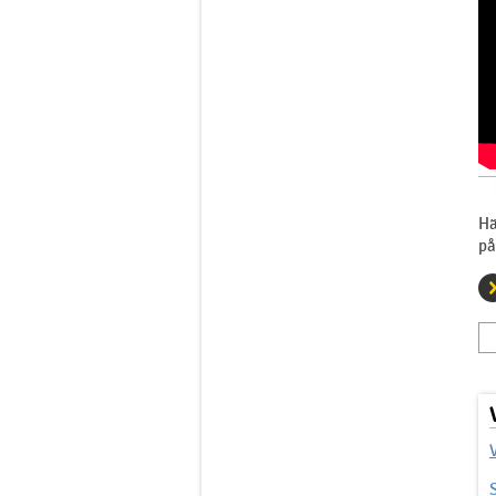
Hä
på