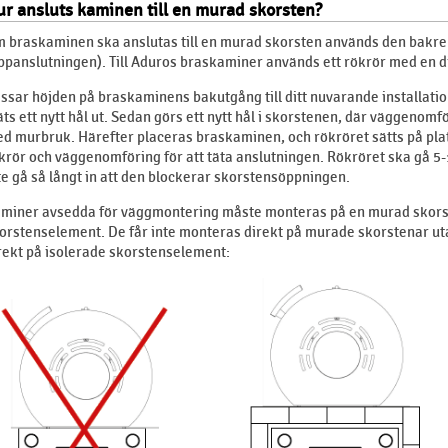
r ansluts kaminen till en murad skorsten?
 braskaminen ska anslutas till en murad skorsten används den bakre u
ppanslutningen). Till Aduros braskaminer används ett rökrör med en 
ssar höjden på braskaminens bakutgång till ditt nuvarande installati
ts ett nytt hål ut. Sedan görs ett nytt hål i skorstenen, där väggenomf
d murbruk. Härefter placeras braskaminen, och rökröret sätts på pla
krör och väggenomföring för att täta anslutningen. Rökröret ska gå 5
te gå så långt in att den blockerar skorstensöppningen.
miner avsedda för väggmontering måste monteras på en murad skors
orstenselement. De får inte monteras direkt på murade skorstenar ut
rekt på isolerade skorstenselement: