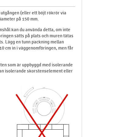
tgången (eller ett böjt rökrör via
diameter på 150 mm.
onshål kan du använda detta, om inte
öringen sätts på plats och muren tätas
ts. Lägg en tunn packning mellan
-10 cm in i väggenomföringen, men får
ten som är uppbyggd med isolerande
an isolerande skorstenselement eller