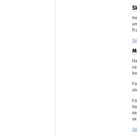
Sk
In
un
fr
Ti
M
Ha
sa
ba
Fö
st
Fö
fö
ök
sk
Ti