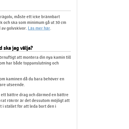
trägolv, måste ett icke brännbart
lek och ska som minimum gå ut 30 cm
 av golvskivor.
Läs mer här
.
 ska jag välja?
förnuftigt att montera din nya kamin till
som har både toppanslutning och
akom kaminen då du bara behöver en
are utseende.
ett bättre drag och därmed en bättre
rat rökrör är det dessutom möjligt att
tället för att leda bort den i