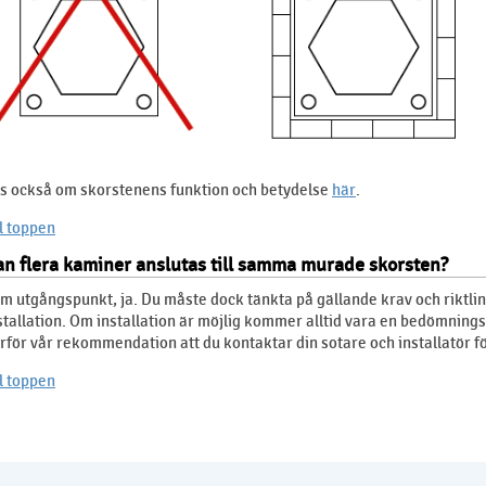
s också om skorstenens funktion och betydelse
här
.
ll toppen
n flera kaminer anslutas till samma murade skorsten?
m utgångspunkt, ja. Du måste dock tänkta på gällande krav och riktlin
stallation. Om installation är möjlig kommer alltid vara en bedömnings
rför vår rekommendation att du kontaktar din sotare och installatör f
ll toppen