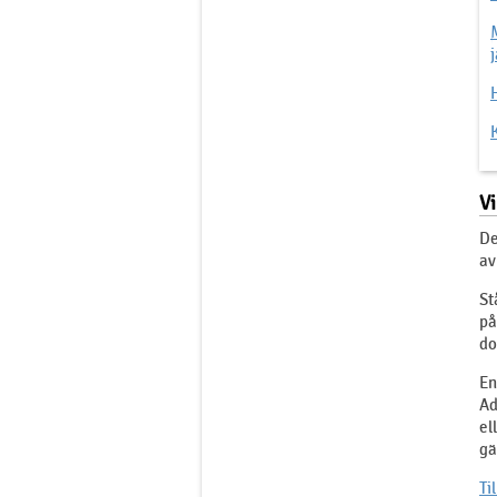
j
Vi
De
av
St
på
do
En
Ad
el
gä
Ti