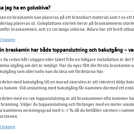
a jag ha en golvskiva?
nan en braskamin kan placeras på ett brännbart material som t.ex ett 
derlag placeras ut. Golvplattans storlek beror på braskaminens stor
amför braskaminen, och 15 cm längs sidorna. Aduro har ett brett utbud
ll toppen
in braskamin har både toppanslutning och bakutgång – vad
r du redan hål i väggen eller taket från en tidigare installation är det 
mma utgång om det är möjligt. Har du nyss fått din första braskamin 
kutgång som alternativ kan du läsa om fördelarna här:
rdelen med bakutgång till en murad skorsten är att rökröret döljs b
os bakom. Vid anslutning med bakutgång får kaminen därmed ett enkl
rdelen med en rak toppanslutning är att braskaminen ofta kommer ha 
rbränning. Väljer du toppanslutning och förlänger med en meter oisole
a kaminens verkningsgrad med 5–7 % då du behåller värmen i rummet i s
orstenen.
ll toppen