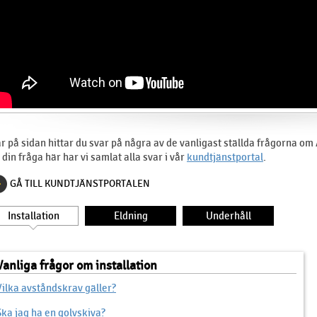
r på sidan hittar du svar på några av de vanligast ställda frågorna om
 din fråga här har vi samlat alla svar i vår
kundtjänstportal
.
GÅ TILL KUNDTJÄNSTPORTALEN
Installation
Eldning
Underhåll
Vanliga frågor om installation
Vilka avståndskrav gäller?
Ska jag ha en golvskiva?