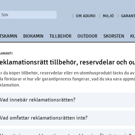
OM ADURO
MILJÖ
GARANT
TSKAMIN
BIOKAMIN
TILLBEHÖR
OUTDOOR
SKORSTEN
K
GARANTI
eklamationsrätt tillbehör, reservdelar och o
r du köper tillbehör, reservdelar eller en utomhusprodukt täcks du av
da förklarar vi hur vår garantiprocess fungerar, vad du ska vara upp
klamation.
Vad innebär reklamationsrätten?
Vad omfattar reklamationsrätten inte?