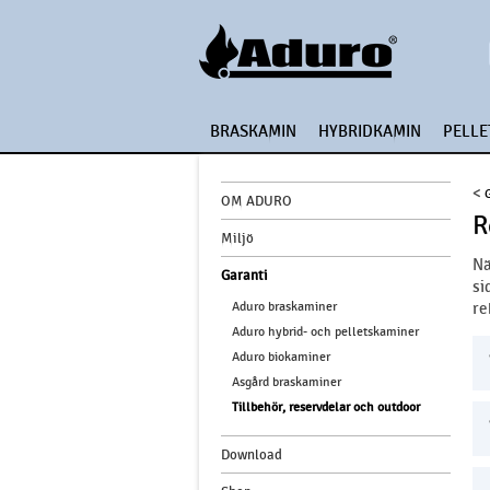
BRASKAMIN
HYBRIDKAMIN
PELLE
<
OM ADURO
R
Miljö
Nä
Garanti
si
Aduro braskaminer
re
Aduro hybrid- och pelletskaminer
Aduro biokaminer
Asgård braskaminer
Tillbehör, reservdelar och outdoor
Download