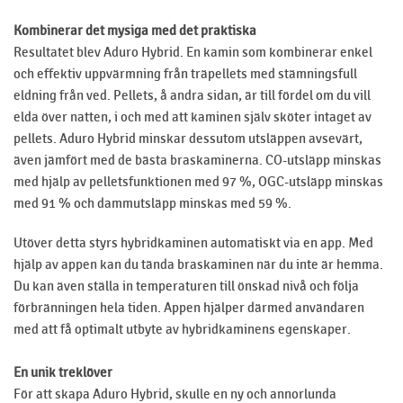
Kombinerar det mysiga med det praktiska
Resultatet blev Aduro Hybrid. En kamin som kombinerar enkel
och effektiv uppvärmning från träpellets med stämningsfull
eldning från ved. Pellets, å andra sidan, är till fördel om du vill
elda över natten, i och med att kaminen själv sköter intaget av
pellets. Aduro Hybrid minskar dessutom utsläppen avsevärt,
även jämfört med de bästa braskaminerna. CO-utsläpp minskas
med hjälp av pelletsfunktionen med 97 %, OGC-utsläpp minskas
med 91 % och dammutsläpp minskas med 59 %.
Utöver detta styrs hybridkaminen automatiskt via en app. Med
hjälp av appen kan du tända braskaminen när du inte är hemma.
Du kan även ställa in temperaturen till önskad nivå och följa
förbränningen hela tiden. Appen hjälper därmed användaren
med att få optimalt utbyte av hybridkaminens egenskaper.
En unik treklöver
För att skapa Aduro Hybrid, skulle en ny och annorlunda