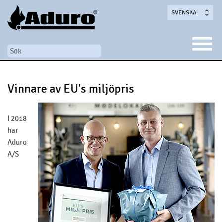
SVENSKA
Vinnare av EU's miljöpris
I 2018
har
Aduro
A/S