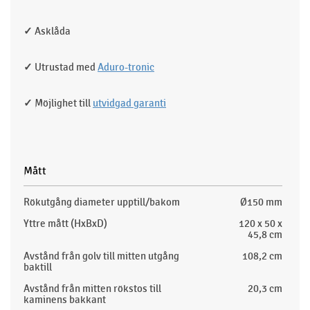
✓
Asklåda
✓
Utrustad med
Aduro-tronic
✓
Möjlighet till
utvidgad garanti
Mått
Rökutgång diameter upptill/bakom
Ø150 mm
Yttre mått (HxBxD)
120 x 50 x
45,8 cm
Avstånd från golv till mitten utgång
108,2 cm
baktill
Avstånd från mitten rökstos till
20,3 cm
kaminens bakkant