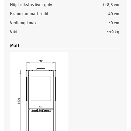
Höjd rökstos över golv
118,5 cm
Brännkammarbredd
40 cm
Vedlängd max.
39 cm
Vikt
119 kg
Mått