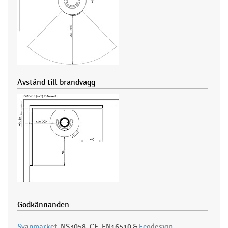
Avstånd till brandvägg
Godkännanden
Svanmärket
, NS3058, CE, EN16510 &
Ecodesign