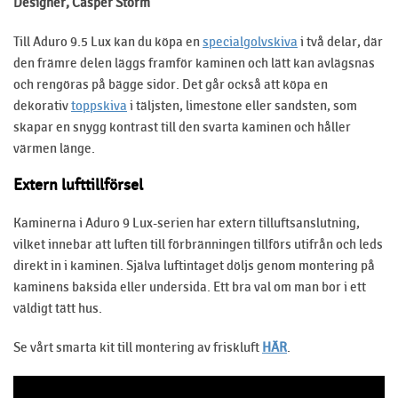
Designer, Casper Storm
Till Aduro 9.5 Lux kan du köpa en
specialgolvskiva
i två delar, där
den främre delen läggs framför kaminen och lätt kan avlägsnas
och rengöras på bägge sidor. Det går också att köpa en
dekorativ
toppskiva
i täljsten, limestone eller sandsten, som
skapar en snygg kontrast till den svarta kaminen och håller
värmen länge.
Extern lufttillförsel
Kaminerna i Aduro 9 Lux-serien har extern tilluftsanslutning,
vilket innebär att luften till förbränningen tillförs utifrån och leds
direkt in i kaminen. Själva luftintaget döljs genom montering på
kaminens baksida eller undersida. Ett bra val om man bor i ett
väldigt tätt hus.
Se vårt smarta kit till montering av friskluft
HÄR
.