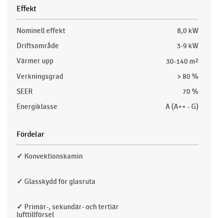
Effekt
Nominell effekt
8,0 kW
Driftsområde
3-9 kW
Värmer upp
30-140 m
2
Verkningsgrad
> 80 %
SEER
70 %
Energiklasse
A (A++ - G)
Fördelar
✓
Konvektionskamin
✓
Glasskydd för glasruta
✓
Primär-, sekundär- och tertiär
lufttillförsel