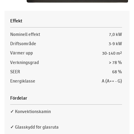
Effekt
Nominell effekt
7,0 kW
Driftsområde
3-9 kW
Värmer upp
30-140 m
2
Verkningsgrad
> 78 %
SEER
68 %
Energiklasse
A (A++ - G)
Fördelar
✓
Konvektionskamin
✓
Glasskydd för glasruta