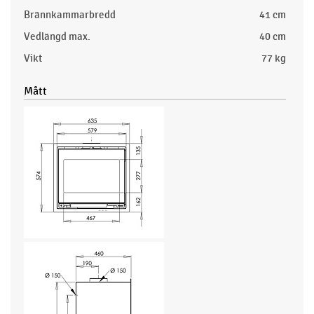
Brännkammarbredd
41 cm
Vedlängd max.
40 cm
Vikt
77 kg
Mått