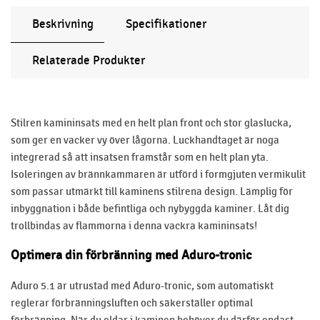
Beskrivning
Specifikationer
Relaterade Produkter
Stilren kamininsats med en helt plan front och stor glaslucka,
som ger en vacker vy över lågorna. Luckhandtaget är noga
integrerad så att insatsen framstår som en helt plan yta.
Isoleringen av brännkammaren är utförd i formgjuten vermikulit
som passar utmärkt till kaminens stilrena design. Lämplig för
inbyggnation i både befintliga och nybyggda kaminer. Låt dig
trollbindas av flammorna i denna vackra kamininsats!
Optimera din förbränning med Aduro-tronic
Aduro 5.1 är utrustad med Aduro-tronic, som automatiskt
reglerar förbränningsluften och säkerställer optimal
förbränning. När du eldar i kaminen behöver du därför endast