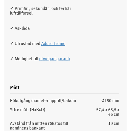
✓
Primär-, sekundär- och tertiär
lufttillförsel
✓
Asklåda
✓
Utrustad med
Aduro-tronic
✓
Möjlighet till
utvidgad garanti
Mått
Rökutgång diameter upptill/bakom
Ø150 mm
Yttre mått (HxBxD)
57,4 x 63,5 x
46 cm
Avstånd från mitten rökstos till
19 cm
kaminens bakkant