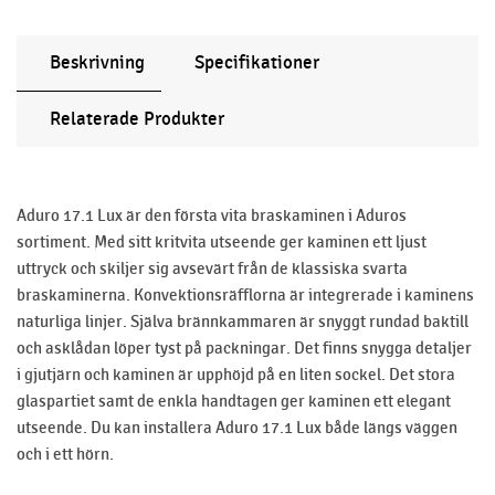
Beskrivning
Specifikationer
Relaterade Produkter
Aduro 17.1 Lux är den första vita braskaminen i Aduros
sortiment. Med sitt kritvita utseende ger kaminen ett ljust
uttryck och skiljer sig avsevärt från de klassiska svarta
braskaminerna. Konvektionsräfflorna är integrerade i kaminens
naturliga linjer. Själva brännkammaren är snyggt rundad baktill
och asklådan löper tyst på packningar. Det finns snygga detaljer
i gjutjärn och kaminen är upphöjd på en liten sockel. Det stora
glaspartiet samt de enkla handtagen ger kaminen ett elegant
utseende. Du kan installera Aduro 17.1 Lux både längs väggen
och i ett hörn.