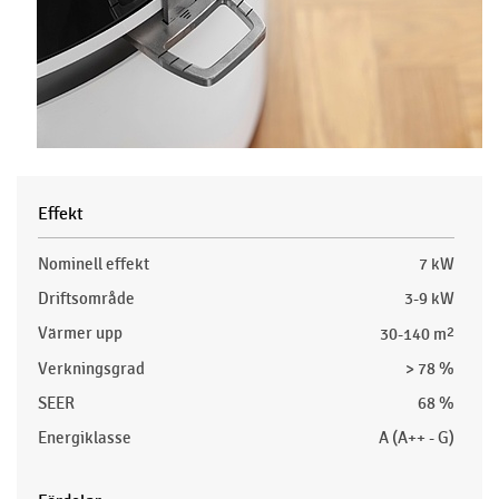
Effekt
Nominell effekt
7 kW
Driftsområde
3-9 kW
Värmer upp
30-140 m
2
Verkningsgrad
> 78 %
SEER
68 %
Energiklasse
A (A++ - G)