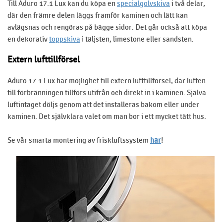
Till Aduro 17.1 Lux kan du köpa en
specialgolvskiva
i två delar,
där den främre delen läggs framför kaminen och lätt kan
avlägsnas och rengöras på bägge sidor. Det går också att köpa
en dekorativ
toppskiva
i täljsten, limestone eller sandsten.
Extern lufttillförsel
Aduro 17.1 Lux har möjlighet till extern lufttillförsel, där luften
till förbränningen tillförs utifrån och direkt in i kaminen. Själva
luftintaget döljs genom att det installeras bakom eller under
kaminen. Det självklara valet om man bor i ett mycket tätt hus.
Se vår smarta montering av friskluftssystem
här
!