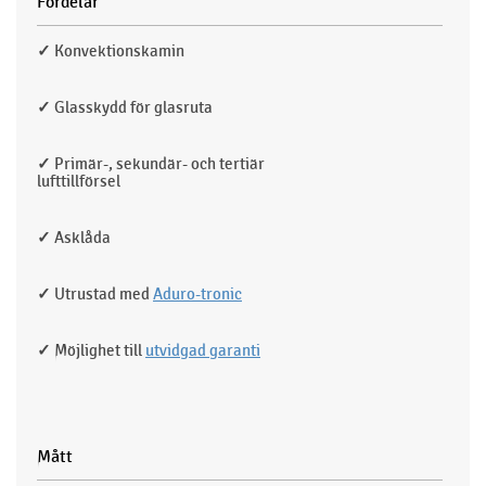
Fördelar
✓
Konvektionskamin
✓
Glasskydd för glasruta
✓
Primär-, sekundär- och tertiär
lufttillförsel
✓
Asklåda
✓
Utrustad med
Aduro-tronic
✓
Möjlighet till
utvidgad garanti
Mått