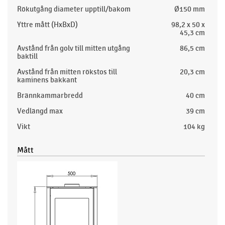
Rökutgång diameter upptill/bakom
Ø150 mm
Yttre mått (HxBxD)
98,2 x 50 x
45,3 cm
Avstånd från golv till mitten utgång
86,5 cm
baktill
Avstånd från mitten rökstos till
20,3 cm
kaminens bakkant
Brännkammarbredd
40 cm
Vedlängd max
39 cm
Vikt
104 kg
Mått